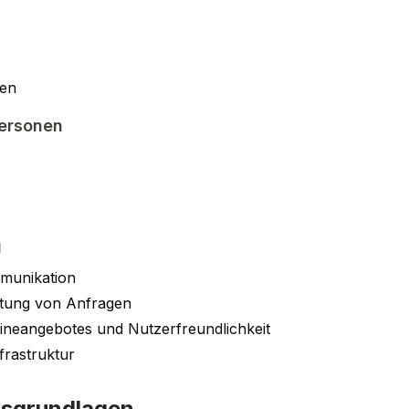
ten
Personen
g
munikation
tung von Anfragen
lineangebotes und Nutzerfreundlichkeit
frastruktur
tsgrundlagen